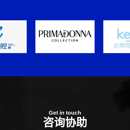
Get in touch
咨询协助