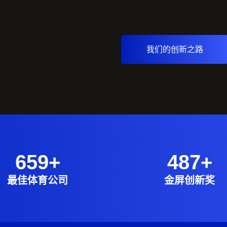
我们的创新之路
659
+
487
+
最佳体育公司
金屏创新奖