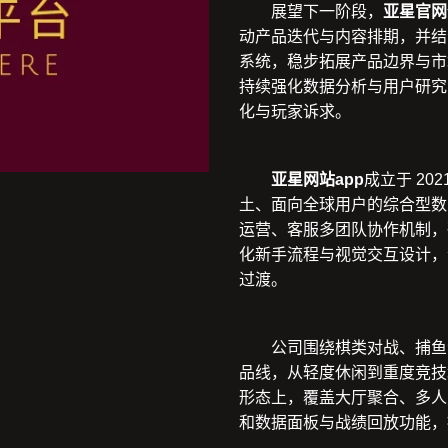
展望下一阶段，
亚星官网
动产品迭代与内容排期，并结
系统，稳步拓展产品边界与市
持续强化数据分析与用户研究
化与玩家诉求。
亚星网站app
成立于 2
土、面向全球用户的综合型数
运营、客服多团队协作机制，
化新手流程与视觉交互设计，
过渡。
公司围绕棋类对战、捕鱼
品线，从轻度休闲到重度竞技
形态上，覆盖大厅聚合、多人
和数据面板与战绩回放功能，