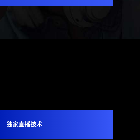
独家直播技术