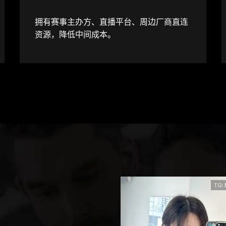
拥有赛事主办方、直播平台、周边厂商直连
资源，降低中间成本。