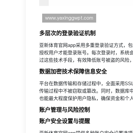
多层次的登录验证机制
亚新体育官网app采用多重登录验证方式，
授权用户才能登录账号。每次登录时，系统
过这些技术手段，有效降低账号被盗的风险
数据加密技术保障信息安全
平台在数据传输和存储过程中，全面采用SSL
传输过程中不被窃取或篡改。同时，数据库
也能最大程度保护用户隐私，确保资金和个
账户管理与风险控制
账户安全设置与提醒