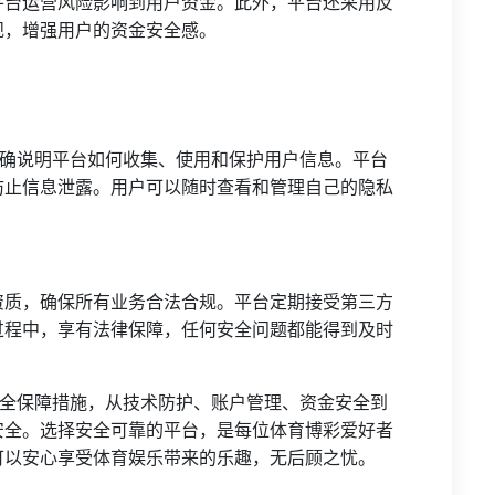
平台运营风险影响到用户资金。此外，平台还采用反
规，增强用户的资金安全感。
明确说明平台如何收集、使用和保护用户信息。平台
防止信息泄露。用户可以随时查看和管理自己的隐私
资质，确保所有业务合法合规。平台定期接受第三方
过程中，享有法律保障，任何安全问题都能得到及时
安全保障措施，从技术防护、账户管理、资金安全到
安全。选择安全可靠的平台，是每位体育博彩爱好者
可以安心享受体育娱乐带来的乐趣，无后顾之忧。