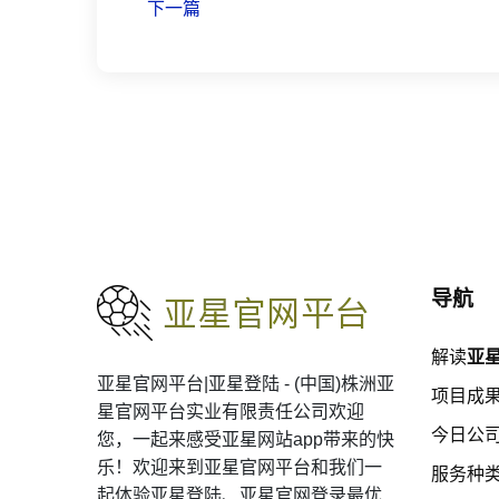
下一篇
导航
解读
亚
亚星官网平台|亚星登陆 - (中国)株洲亚
项目成
星官网平台实业有限责任公司欢迎
今日公
您，一起来感受亚星网站app带来的快
乐！欢迎来到亚星官网平台和我们一
服务种
起体验亚星登陆、亚星官网登录最优