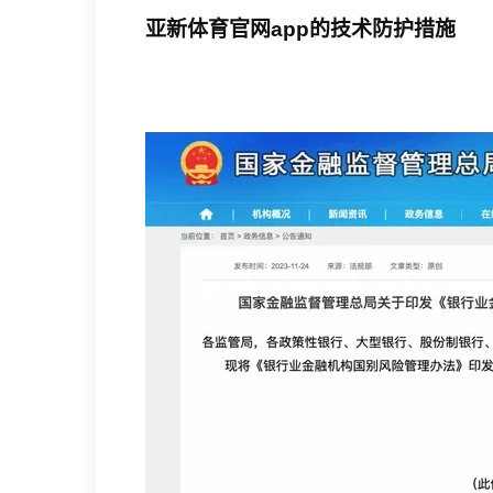
亚新体育官网app的技术防护措施