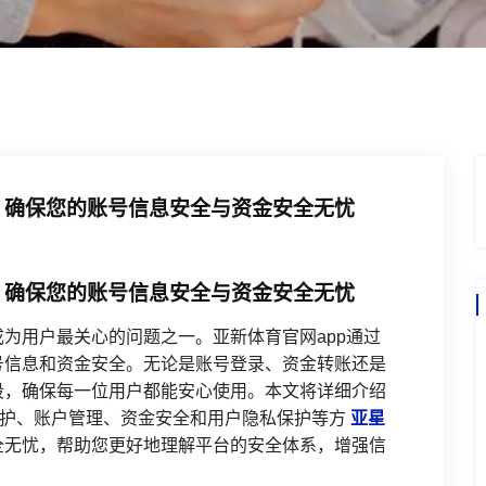
，确保您的账号信息安全与资金安全无忧
，确保您的账号信息安全与资金安全无忧
为用户最关心的问题之一。亚新体育官网app通过
号信息和资金安全。无论是账号登录、资金转账还是
段，确保每一位用户都能安心使用。本文将详细介绍
防护、账户管理、资金安全和用户隐私保护等方
亚星
全无忧，帮助您更好地理解平台的安全体系，增强信