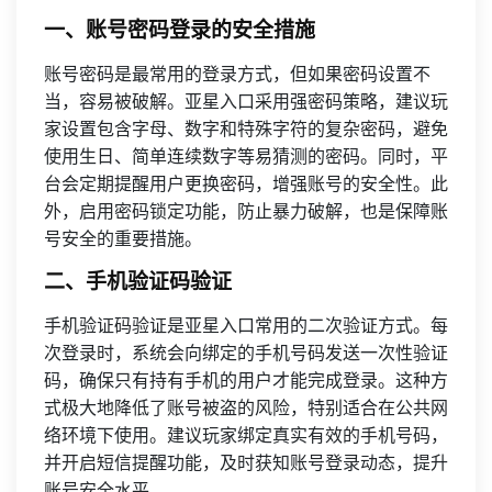
一、账号密码登录的安全措施
账号密码是最常用的登录方式，但如果密码设置不
当，容易被破解。亚星入口采用强密码策略，建议玩
家设置包含字母、数字和特殊字符的复杂密码，避免
使用生日、简单连续数字等易猜测的密码。同时，平
台会定期提醒用户更换密码，增强账号的安全性。此
外，启用密码锁定功能，防止暴力破解，也是保障账
号安全的重要措施。
二、手机验证码验证
手机验证码验证是亚星入口常用的二次验证方式。每
次登录时，系统会向绑定的手机号码发送一次性验证
码，确保只有持有手机的用户才能完成登录。这种方
式极大地降低了账号被盗的风险，特别适合在公共网
络环境下使用。建议玩家绑定真实有效的手机号码，
并开启短信提醒功能，及时获知账号登录动态，提升
账号安全水平。