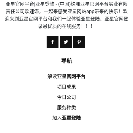
亚星官网平台|亚星登陆 - (中国)株洲亚星官网平台实业有限
责任公司欢迎您，一起来感受亚星网站app带来的快乐！欢
迎来到亚星官网平台和我们一起体验亚星登陆、亚星官网登
录最优质的在线服务！！！
导航
解读
亚星官网平台
项目成果
今日公司
服务种类
加入
亚星登陆