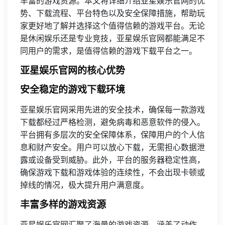
丰富的游戏资源。本文将详细介绍亚星娱乐官网的优
势、下载流程、平台特色以及安全保障措施，帮助玩
家更好地了解并选择这个值得信赖的游戏平台。无论
是休闲娱乐还是专业竞技，亚星娱乐官网都能满足不
同用户的需求，是值得信赖的游戏下载平台之一。
亚星娱乐官网的核心优势
安全稳定的游戏下载环境
亚星娱乐官网采用先进的安全技术，确保每一款游戏
下载都经过严格检测，避免病毒和恶意软件的侵入。
平台拥有多层次的安全保障体系，保障用户的个人信
息和财产安全。用户可以放心下载，无需担心数据泄
露或设备受到威胁。此外，平台的服务器稳定性高，
确保游戏下载和游戏体验的连续性，不会出现卡顿或
掉线的情况，极大提升用户满意度。
丰富多样的游戏资源
亚星娱乐官网汇聚了海量的游戏资源，涵盖了动作、