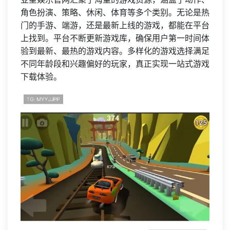
角色扮演、策略、休闲、体育等多个类别。无论是热
门的手游、端游，还是最新上线的游戏，都能在平台
上找到。平台不断更新游戏库，确保用户第一时间体
验到最新、最热的游戏内容。多样化的游戏选择满足
不同年龄段和兴趣偏好的玩家，真正实现一站式游戏
下载体验。