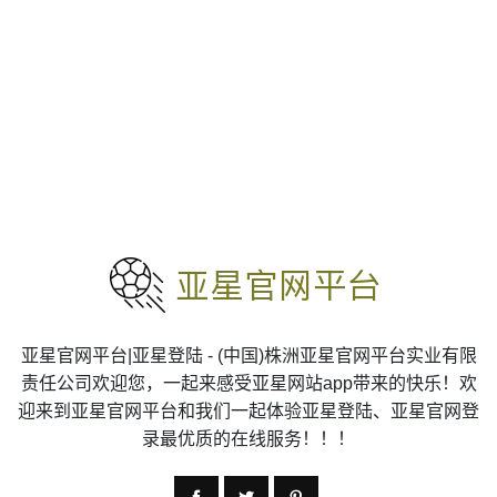
亚星官网平台|亚星登陆 - (中国)株洲亚星官网平台实业有限
责任公司欢迎您，一起来感受亚星网站app带来的快乐！欢
迎来到亚星官网平台和我们一起体验亚星登陆、亚星官网登
录最优质的在线服务！！！