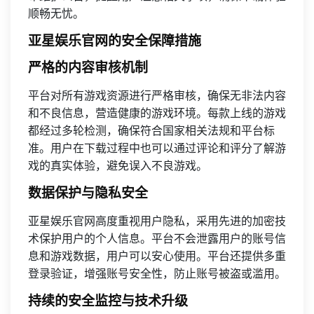
顺畅无忧。
亚星娱乐官网的安全保障措施
严格的内容审核机制
平台对所有游戏资源进行严格审核，确保无非法内容
和不良信息，营造健康的游戏环境。每款上线的游戏
都经过多轮检测，确保符合国家相关法规和平台标
准。用户在下载过程中也可以通过评论和评分了解游
戏的真实体验，避免误入不良游戏。
数据保护与隐私安全
亚星娱乐官网高度重视用户隐私，采用先进的加密技
术保护用户的个人信息。平台不会泄露用户的账号信
息和游戏数据，用户可以安心使用。平台还提供多重
登录验证，增强账号安全性，防止账号被盗或滥用。
持续的安全监控与技术升级