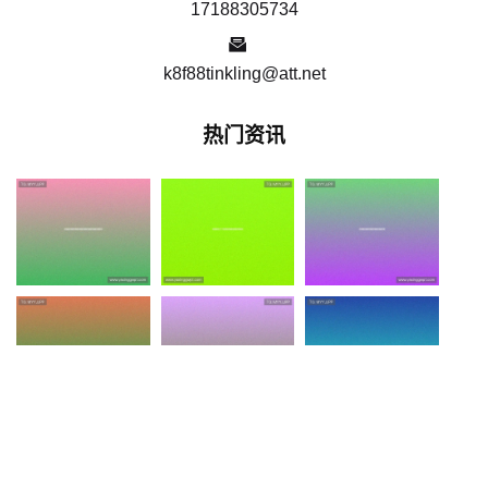
17188305734
k8f88tinkling@att.net
热门资讯