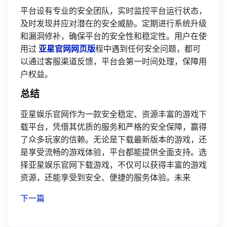
平台设有专业的安全团队，实时监控平台运行状态，
及时发现并应对潜在的安全威胁。定期进行系统升级
和漏洞修补，确保平台的安全性和稳定性。用户在使
用过
亚星官网网页版
程中遇到任何安全问题，都可
以通过客服渠道反馈，平台会第一时间处理，保障用
户权益。
总结
亚星娱乐官网作为一款安全稳定、资源丰富的游戏下
载平台，凭借其优质的服务和严格的安全保障，赢得
了众多玩家的信赖。无论是下载最新版本的游戏，还
是享受流畅的游戏体验，平台都能提供全面支持。选
择亚星娱乐官网下载游戏，不仅可以获得丰富的游戏
资源，还能享受到安全、便捷的服务体验。未来
下一篇