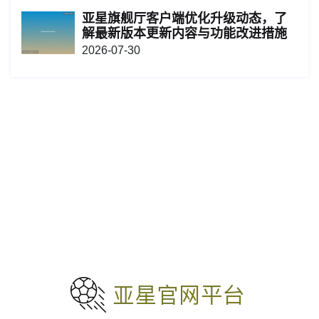
亚星旗舰厅客户端优化升级动态，了
解最新版本更新内容与功能改进措施
2026-07-30