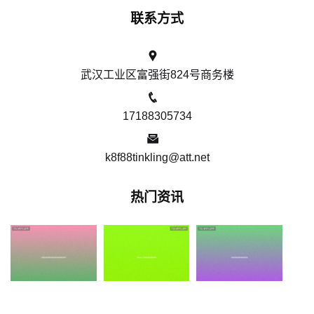
联系方式
武汉工业区富强街824号商务楼
17188305734
k8f88tinkling@att.net
热门资讯