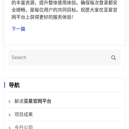
的丰富资源，提升整体使用体验。确保每次登录都安
全顺畅，是每位用户的共同目标。祝愿大家在亚星官
网平台上获得更好的服务体验！
下一篇
导航
解读
亚星官网平台
项目成果
今日公司