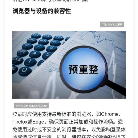
浏览器与设备的兼容性
登录时应使用支持最新标准的浏览器，如Chrome、
Firefox或Edge，确保页面正常加载和操作流畅。避
免使用过时或不安全的浏览器版本，以免影响登录体
验或造成信息泄露。同时，建议在安全的网络环境下