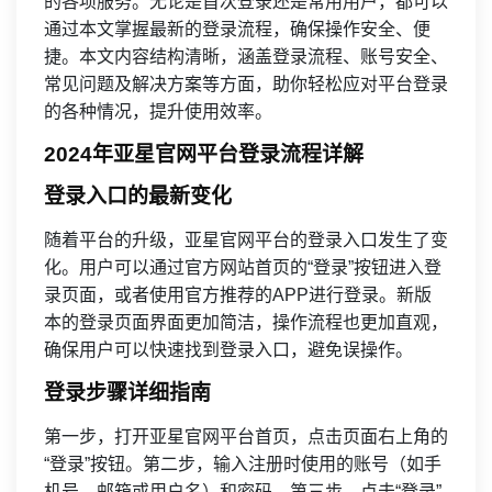
的各项服务。无论是首次登录还是常用用户，都可以
通过本文掌握最新的登录流程，确保操作安全、便
捷。本文内容结构清晰，涵盖登录流程、账号安全、
常见问题及解决方案等方面，助你轻松应对平台登录
的各种情况，提升使用效率。
2024年亚星官网平台登录流程详解
登录入口的最新变化
随着平台的升级，亚星官网平台的登录入口发生了变
化。用户可以通过官方网站首页的“登录”按钮进入登
录页面，或者使用官方推荐的APP进行登录。新版
本的登录页面界面更加简洁，操作流程也更加直观，
确保用户可以快速找到登录入口，避免误操作。
登录步骤详细指南
第一步，打开亚星官网平台首页，点击页面右上角的
“登录”按钮。第二步，输入注册时使用的账号（如手
机号、邮箱或用户名）和密码。第三步，点击“登录”