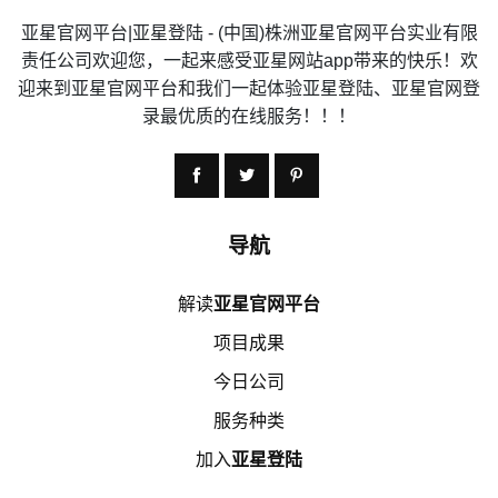
亚星官网平台|亚星登陆 - (中国)株洲亚星官网平台实业有限
责任公司欢迎您，一起来感受亚星网站app带来的快乐！欢
迎来到亚星官网平台和我们一起体验亚星登陆、亚星官网登
录最优质的在线服务！！！
导航
解读
亚星官网平台
项目成果
今日公司
服务种类
加入
亚星登陆