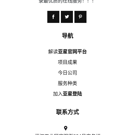
录最优质的在线服务！！！
导航
解读
亚星官网平台
项目成果
今日公司
服务种类
加入
亚星登陆
联系方式