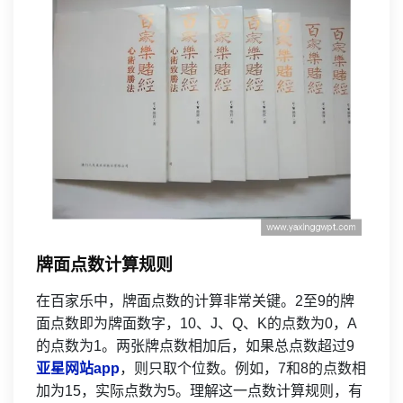
牌面点数计算规则
在百家乐中，牌面点数的计算非常关键。2至9的牌
面点数即为牌面数字，10、J、Q、K的点数为0，A
的点数为1。两张牌点数相加后，如果总点数超过9
亚星网站app
，则只取个位数。例如，7和8的点数相
加为15，实际点数为5。理解这一点数计算规则，有