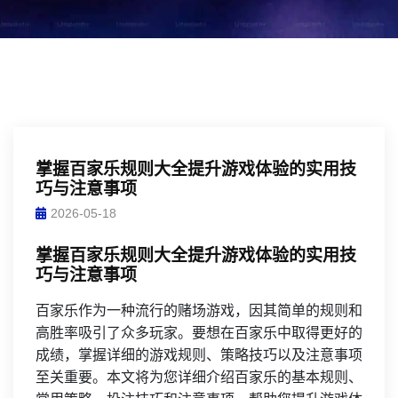
掌握百家乐规则大全提升游戏体验的实用技
巧与注意事项
2026-05-18
掌握百家乐规则大全提升游戏体验的实用技
巧与注意事项
百家乐作为一种流行的赌场游戏，因其简单的规则和
高胜率吸引了众多玩家。要想在百家乐中取得更好的
成绩，掌握详细的游戏规则、策略技巧以及注意事项
至关重要。本文将为您详细介绍百家乐的基本规则、