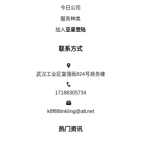
今日公司
服务种类
加入
亚星登陆
联系方式
武汉工业区富强街824号商务楼
17188305734
k8f88tinkling@att.net
热门资讯