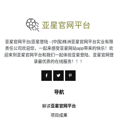
亚星官网平台|亚星登陆 - (中国)株洲亚星官网平台实业有限
责任公司欢迎您，一起来感受亚星网站app带来的快乐！欢
迎来到亚星官网平台和我们一起体验亚星登陆、亚星官网登
录最优质的在线服务！！！
导航
解读
亚星官网平台
项目成果