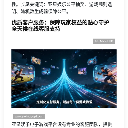
性。长尾关键词：亚星娱乐公平抽奖、游戏规则透
明、随机数生成器保障公平。
优质客户服务：保障玩家权益的贴心守护
全天候在线客服支持
亚星娱乐电子游戏平台设有专业的客服团队，提供