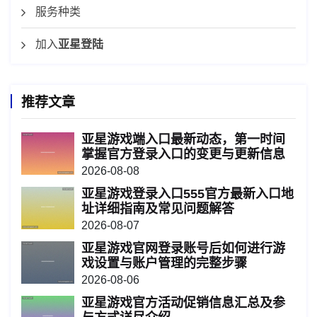
服务种类
加入
亚星登陆
推荐文章
亚星游戏端入口最新动态，第一时间
掌握官方登录入口的变更与更新信息
2026-08-08
亚星游戏登录入口555官方最新入口地
址详细指南及常见问题解答
2026-08-07
亚星游戏官网登录账号后如何进行游
戏设置与账户管理的完整步骤
2026-08-06
亚星游戏官方活动促销信息汇总及参