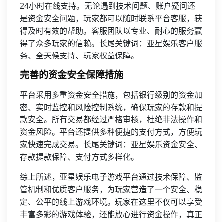
24小时在线支持。无论遇到技术问题、账户疑问还
是资金安全问题，玩家都可以随时联系平台客服，获
得及时有效的帮助。客服团队以专业、耐心的服务赢
得了众多玩家的信赖。长尾关键词：亚星娱乐客户服
务、全天候支持、玩家权益保障。
完善的资金安全保障措施
平台采用多重资金安全措施，包括银行级别的资金加
密、实时监控和风险控制系统，确保玩家的存款和提
款安全。所有交易都经过严格审核，杜绝非法操作和
资金风险。平台还提供多种便捷的支付方式，方便玩
家快速完成交易。长尾关键词：亚星娱乐资金安全、
存款提款保障、支付方式多样化。
综上所述，亚星娱乐电子游戏平台通过技术保障、监
管机制和优质客户服务，为玩家营造了一个安全、稳
定、公平的线上游戏环境。玩家在这里不仅可以享受
丰富多彩的游戏体验，还能放心进行资金操作，真正