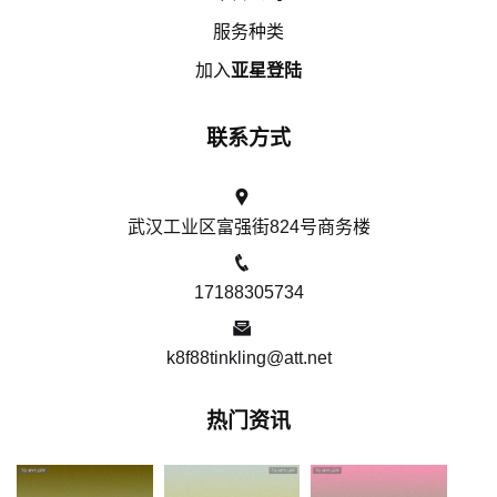
服务种类
加入
亚星登陆
联系方式
武汉工业区富强街824号商务楼
17188305734
k8f88tinkling@att.net
热门资讯