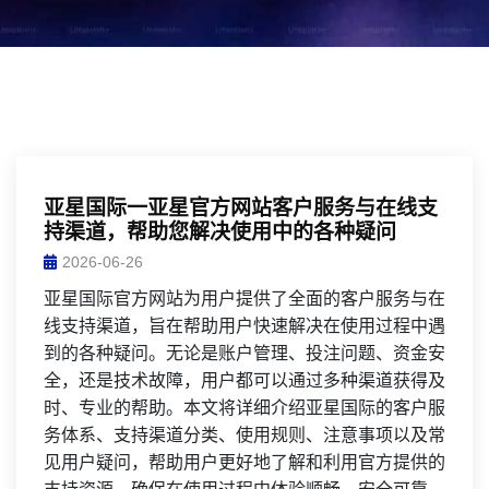
亚星国际一亚星官方网站客户服务与在线支
持渠道，帮助您解决使用中的各种疑问
2026-06-26
亚星国际官方网站为用户提供了全面的客户服务与在
线支持渠道，旨在帮助用户快速解决在使用过程中遇
到的各种疑问。无论是账户管理、投注问题、资金安
全，还是技术故障，用户都可以通过多种渠道获得及
时、专业的帮助。本文将详细介绍亚星国际的客户服
务体系、支持渠道分类、使用规则、注意事项以及常
见用户疑问，帮助用户更好地了解和利用官方提供的