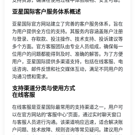
支持资源，确保在使用过程中体验顺畅、安全可靠。
亚星国际客户服务体系概述
亚星国际官方网站建立了完善的客户服务体系，旨在
为用户提供全方位的支持。其服务内容涵盖账户注册
与登录、存取款、投注操作、技术支持、投诉建议等
多个方面。官方客服团队由专业人员组成，确保每一
位用户的问题都能得到及时、准确的解答。为了方便
用户，亚星国际提供多渠道支持，包括在线客服、电
话咨询、邮件反馈和社交媒体互动，满足不同用户的
沟通习惯和需求。
支持渠道分类与使用方式
在线客服
在线客服是亚星国际最常用的支持渠道之一，用户可
以在官方网站的“客服中心”页面，通过实时聊天窗口
与客服人员进行沟通。该渠道响应迅速，适合解决账
户问题、技术故障、规则咨询等常见疑问。建议用户