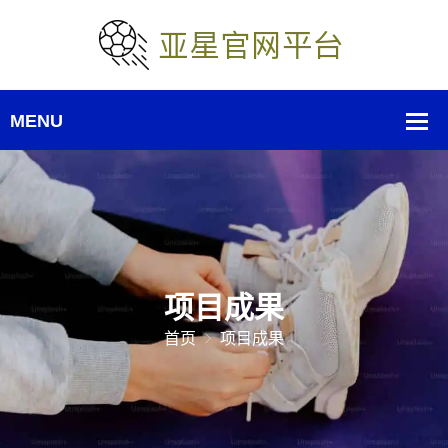
项目成果
首页
项目成果