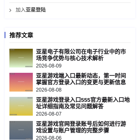
加入
亚星登陆
推荐文章
亚星电子有限公司在电子行业中的市
场竞争优势与核心技术解析
2026-08-09
亚星游戏端入口最新动态，第一时间
掌握官方登录入口的变更与更新信息
2026-08-08
亚星游戏登录入口555官方最新入口地
址详细指南及常见问题解答
2026-08-07
亚星游戏官网登录账号后如何进行游
戏设置与账户管理的完整步骤
2026-08-06