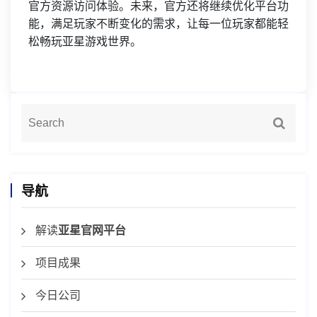
官方资源访问体验。未来，官方还将继续优化平台功
能，满足玩家不断变化的需求，让每一位玩家都能轻
松畅玩亚星游戏世界。
导航
解读
亚星官网平台
项目成果
今日公司