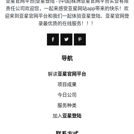
亚星官网平台|亚星登陆 - (中国)株洲亚星官网平台实业有限
责任公司欢迎您，一起来感受亚星网站app带来的快乐！欢
迎来到亚星官网平台和我们一起体验亚星登陆、亚星官网登
录最优质的在线服务！！！
导航
解读
亚星官网平台
项目成果
今日公司
服务种类
加入
亚星登陆