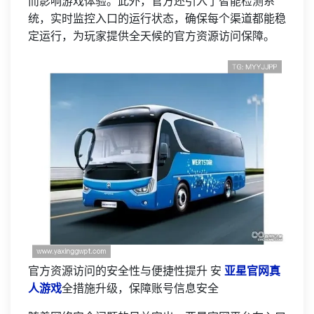
而影响游戏体验。此外，官方还引入了智能检测系
统，实时监控入口的运行状态，确保每个渠道都能稳
定运行，为玩家提供全天候的官方资源访问保障。
官方资源访问的安全性与便捷性提升 安
亚星官网真
人游戏
全措施升级，保障账号信息安全