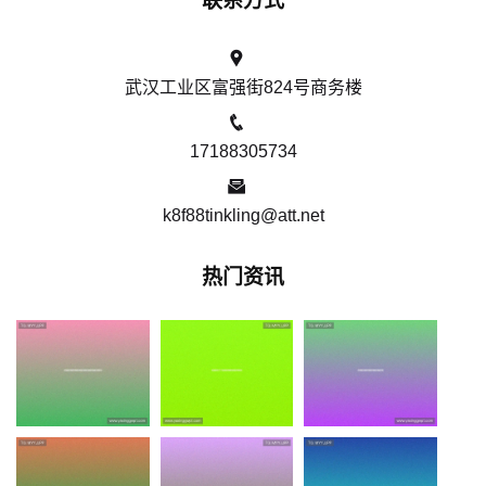
联系方式
武汉工业区富强街824号商务楼
17188305734
k8f88tinkling@att.net
热门资讯