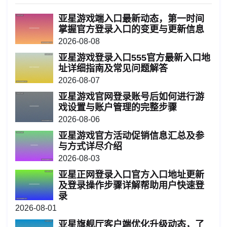
亚星游戏端入口最新动态，第一时间
掌握官方登录入口的变更与更新信息
2026-08-08
亚星游戏登录入口555官方最新入口地
址详细指南及常见问题解答
2026-08-07
亚星游戏官网登录账号后如何进行游
戏设置与账户管理的完整步骤
2026-08-06
亚星游戏官方活动促销信息汇总及参
与方式详尽介绍
2026-08-03
亚星正网登录入口官方入口地址更新
及登录操作步骤详解帮助用户快速登
录
2026-08-01
亚星旗舰厅客户端优化升级动态，了