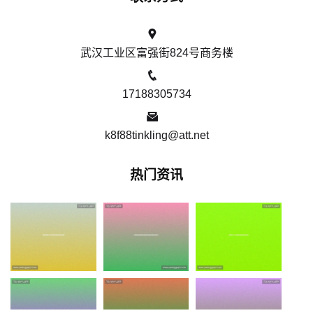
武汉工业区富强街824号商务楼
17188305734
k8f88tinkling@att.net
热门资讯