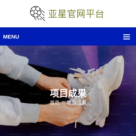
项目成果
首页
项目成果