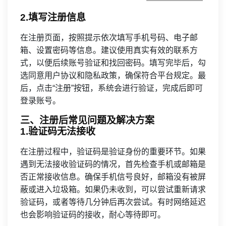
2.填写注册信息
在注册页面，按照提示依次填写手机号码、电子邮
箱、设置密码等信息。建议使用真实有效的联系方
式，以便后续账号验证和找回密码。填写完毕后，勾
选同意用户协议和隐私政策，确保符合平台规定。最
后，点击“注册”按钮，系统会进行验证，完成后即可
登录账号。
三、注册后常见问题及解决方案
1.验证码无法接收
在注册过程中，验证码是验证身份的重要环节。如果
遇到无法接收验证码的情况，首先检查手机或邮箱是
否正常接收信息。确保手机信号良好，邮箱没有被屏
蔽或进入垃圾箱。如果仍未收到，可以尝试重新请求
验证码，或者等待几分钟后再次尝试。有时网络延迟
也会影响验证码的接收，耐心等待即可。