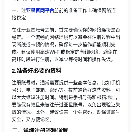
一、注
亚星官网平台
册前的准备工作 1.确保网络连
接稳定
在注册亚星账号之前，首先要确认你的网络连接是否
稳定。一个流畅的网络环境可以避免在注册过程中出
现断线或卡顿的情况，确保每一步操作都能顺利完
成。建议使用高速Wi-Fi或稳定的有线网络，避免在
高峰时段进行注册，以减少等待时间和操作失误。
2.准备好必要的资料
注册账号时，通常需要提供一些基本信息，比如手机
号码、电子邮箱、密码等。提前准备好这些资料，可
以大大缩短注册时间。特别是手机号码和邮箱地址，
要确保有效且未被注册过亚星账号，以免出现验证失
败的情况。此外，建议设置一个强密码，既保证账号
安全，又方便记忆。
二、详细注册流程详解