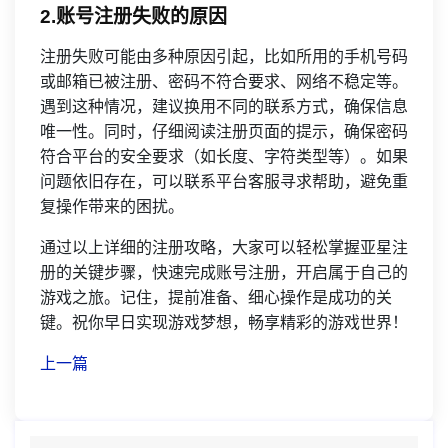
2.账号注册失败的原因
注册失败可能由多种原因引起，比如所用的手机号码
或邮箱已被注册、密码不符合要求、网络不稳定等。
遇到这种情况，建议换用不同的联系方式，确保信息
唯一性。同时，仔细阅读注册页面的提示，确保密码
符合平台的安全要求（如长度、字符类型等）。如果
问题依旧存在，可以联系平台客服寻求帮助，避免重
复操作带来的困扰。
通过以上详细的注册攻略，大家可以轻松掌握亚星注
册的关键步骤，快速完成账号注册，开启属于自己的
游戏之旅。记住，提前准备、细心操作是成功的关
键。祝你早日实现游戏梦想，畅享精彩的游戏世界！
上一篇