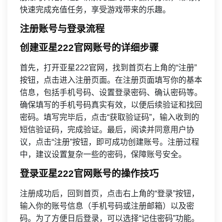
快速完成充值任务，享受游戏带来的乐趣。
注册账号与登录流程
创建亚星222官网账号的详细步骤
首先，打开亚星222官网，找到首页右上角的“注册”
按钮，点击进入注册页面。在注册页面填写你的基本
信息，包括手机号码、设置登录密码、确认密码等。
确保填写的手机号码真实有效，以便后续验证和找回
密码。填写完毕后，点击“获取验证码”，输入收到的
短信验证码，完成验证。最后，阅读并同意用户协
议，点击“注册”按钮，即可成功创建账号。注册过程
中，建议设置复杂一些的密码，保障账号安全。
登录亚星222官网账号的操作技巧
注册成功后，回到首页，点击右上角的“登录”按钮，
输入你的账号信息（手机号码或注册邮箱）以及密
码。为了方便日后登录，可以选择“记住密码”功能。