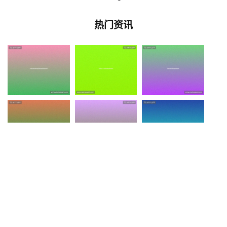
热门资讯
Copyright © 2026 - 版权所有
亚星官网平台|亚星登陆 - (中国)株
洲亚星官网平台实业有限责任公司欢迎您