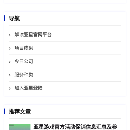
导航
解读
亚星官网平台
项目成果
今日公司
服务种类
加入
亚星登陆
推荐文章
亚星游戏官方活动促销信息汇总及参