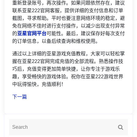
重新登录账号，再次操作。如果问题依然存在，建议
联系亚星222官网客服，提供详细的支付信息和订单
截图，寻求帮助。平时也要注意网络环境的稳定，避
免在网络不佳时进行支付操作，以减少出现支付异常
的
亚星官网平台
可能性。最后，建议保存好每次支付
的订单信息，以备后续查询和维权使用。
通过以上详细的亚星游戏充值教程，大家可以轻松掌
握在亚星222官网完成充值的全部流程。熟悉操作技
巧后，充值变得更加简单快捷，让你专注于游戏乐
趣，享受畅快的游戏体验。祝你在亚星222游戏世界
中玩得愉快，充值顺利！
下一篇