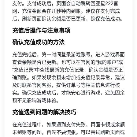
支付。支付成功后，页面会自动跳转回亚星222官
网，充值金额会在几秒钟内到账。建议在支付完成
后，刷新页面确认余额是否已更新，确保充值成功。
充值后操作与注意事项
确认充值成功的方法
充值完成后，第一时间登录游戏账号，进入游戏界面
查看余额是否已更新。也可以在官网的“我的账户”或
“充值记录”中查找最新的充值记录，确认金额是否正
确到账。如果发现余额未增加或充值记录异常，建议
及时联系官网客服，提供订单号等相关信息进行核
实。确保充值成功后，才能安心进行游戏，避免因余
额不足影响游戏体验。
充值遇到问题的解决技巧
在充值过程中，如果遇到支付失败、页面卡顿或余额
未到账等问题，首先不要慌张。可以尝试刷新页面或