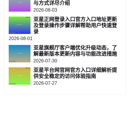
与方式详尽介绍
2026-08-03
亚星正网登录入口官方入口地址更新
及登录操作步骤详解帮助用户快速登
录
2026-08-01
亚星旗舰厅客户端优化升级动态，了
解最新版本更新内容与功能改进措施
2026-07-30
亚星平台网官网官方入口详细解析提
供安全稳定的访问体验指南
2026-07-27