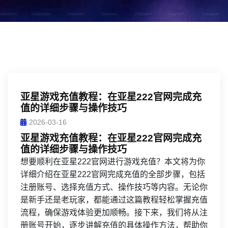
亚星游戏充值教程：在亚星222官网完成充
值的详细步骤与操作技巧
2026-03-16
亚星游戏充值教程：在亚星222官网完成充
值的详细步骤与操作技巧
想要顺利在亚星222官网进行游戏充值？本文将为你
详细介绍在亚星222官网完成充值的全部步骤，包括
注册账号、选择充值方式、操作技巧等内容。无论你
是新手还是老玩家，都能通过这篇教程轻松掌握充值
流程，确保游戏体验更加顺畅。接下来，我们将从注
册账号开始，逐步讲解充值的具体操作方法，帮助你