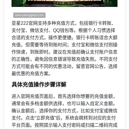
亚星222官网支持多种充值方式，包括银行卡转账、
支付宝、微信支付、QQ钱包等。根据个人习惯选择
合适的支付方式，操作更便捷。银行卡转账适合大额
充值，但需要等待到账时间；支付宝和微信支付则操
作快速，到账即时。建议在充值前确认支付账户信息
的正确性，避免因信息错误导致充值失败。不同支付
方式可能会有不同的优惠活动，留意官网公告，选择
最优惠的充值方案。
具体充值操作步骤详解
进入官网充值页面后，首先选择你想要的充值金额，
通常会有多档金额供选择，也可以输入自定义金额。
确认金额后，选择你的支付方式，比如支付宝或微信
支付。点击“立即充值”后，系统会跳转到对应的支付
平台页面。按照提示输入支付密码或扫描二维码完成