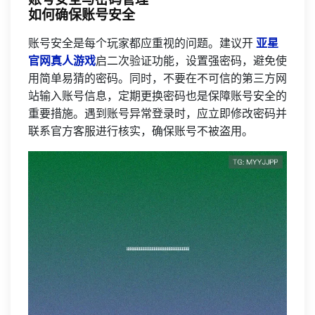
如何确保账号安全
账号安全是每个玩家都应重视的问题。建议开
亚星
官网真人游戏
启二次验证功能，设置强密码，避免使
用简单易猜的密码。同时，不要在不可信的第三方网
站输入账号信息，定期更换密码也是保障账号安全的
重要措施。遇到账号异常登录时，应立即修改密码并
联系官方客服进行核实，确保账号不被盗用。