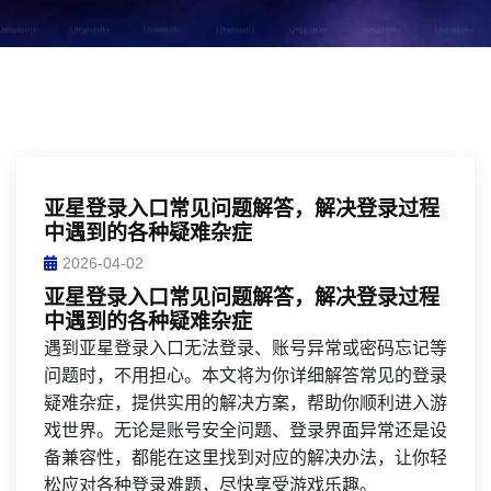
亚星登录入口常见问题解答，解决登录过程
中遇到的各种疑难杂症
2026-04-02
亚星登录入口常见问题解答，解决登录过程
中遇到的各种疑难杂症
遇到亚星登录入口无法登录、账号异常或密码忘记等
问题时，不用担心。本文将为你详细解答常见的登录
疑难杂症，提供实用的解决方案，帮助你顺利进入游
戏世界。无论是账号安全问题、登录界面异常还是设
备兼容性，都能在这里找到对应的解决办法，让你轻
松应对各种登录难题，尽快享受游戏乐趣。