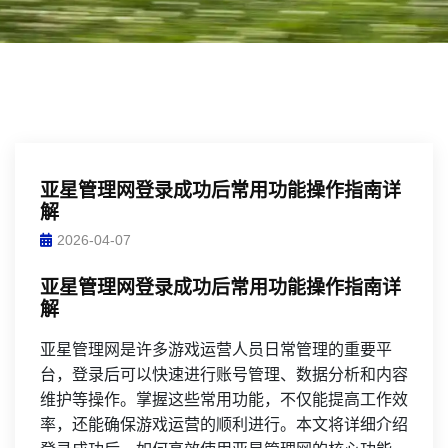
亚星管理网登录成功后常用功能操作指南详
解
2026-04-07
亚星管理网登录成功后常用功能操作指南详
解
亚星管理网是许多游戏运营人员日常管理的重要平
台，登录后可以快速进行账号管理、数据分析和内容
维护等操作。掌握这些常用功能，不仅能提高工作效
率，还能确保游戏运营的顺利进行。本文将详细介绍