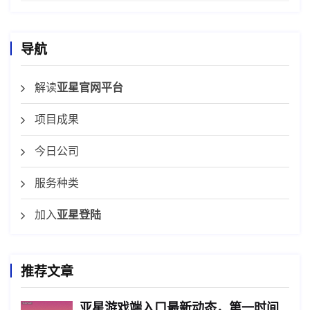
导航
解读
亚星官网平台
项目成果
今日公司
服务种类
加入
亚星登陆
推荐文章
亚星游戏端入口最新动态，第一时间