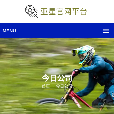
今日公司
首页
今日公司