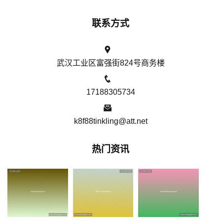
联系方式
武汉工业区富强街824号商务楼
17188305734
k8f88tinkling@att.net
热门资讯