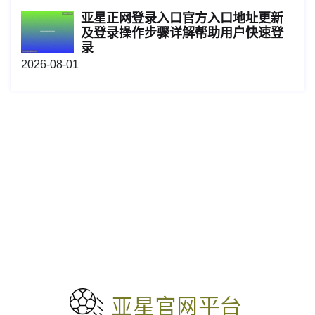
亚星正网登录入口官方入口地址更新
及登录操作步骤详解帮助用户快速登
录
2026-08-01