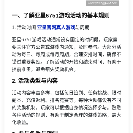
一、了解亚星6751游戏活动的基本规则
1. 活动时间
亚星官网真人游戏
与周期
亚星6751游戏活动通常设有固定的时间段，玩家需
要关注官方公告或游戏内通知，及时参与。大部分活
动为每日、每周或每月周期，合理安排时间，确保不
错过重要奖励。了解活动的开始和结束时间，有助于
提前准备，避免错失奖励机会。
2. 活动类型与内容
活动内容丰富多样，包括每日签到、任务挑战、限时
副本、充值返利、排名竞赛等。每种活动都设有不同
的奖励机制，玩家可以根据自身情况选择参与。熟悉
各种活动的规则，有助于制定合理的游戏策略，最大
化收益。