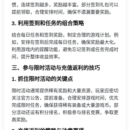
惯，连续签到越多，奖励越丰富。部分签到礼包可以
提前领取，合理安排时间，确保不遗漏重要奖励。
3. 利用签到和任务的组合策略
结合每日任务和签到奖励，制定合理的游戏计划。例
如，安排在签到后完成每日任务，确保奖励最大化。
利用游戏内的提醒功能，避免忘记签到或任务完成时
间，提升整体收益效率。
三、参与限时活动与充值返利的技巧
1. 抓住限时活动的关键点
限时活动通常提供稀有奖励和大量资源，玩家应密切
关注官方公告，提前准备。合理安排游戏时间，优先
完成限时任务，确保获得稀有装备或大量游戏币。部
分活动还设有积分排名，积极参与排名竞赛，争取更
高奖励。