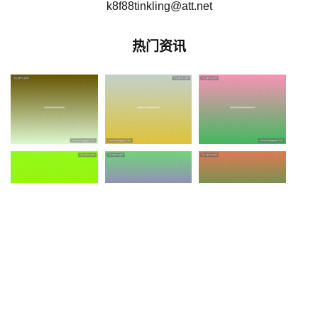
k8f88tinkling@att.net
热门资讯
Copyright © 2026 - 版权所有
亚星官网平台|亚星登陆 - (中国)株