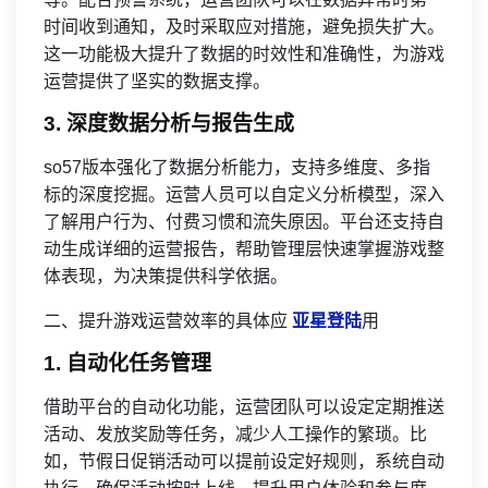
时间收到通知，及时采取应对措施，避免损失扩大。
这一功能极大提升了数据的时效性和准确性，为游戏
运营提供了坚实的数据支撑。
3. 深度数据分析与报告生成
so57版本强化了数据分析能力，支持多维度、多指
标的深度挖掘。运营人员可以自定义分析模型，深入
了解用户行为、付费习惯和流失原因。平台还支持自
动生成详细的运营报告，帮助管理层快速掌握游戏整
体表现，为决策提供科学依据。
二、提升游戏运营效率的具体应
亚星登陆
用
1. 自动化任务管理
借助平台的自动化功能，运营团队可以设定定期推送
活动、发放奖励等任务，减少人工操作的繁琐。比
如，节假日促销活动可以提前设定好规则，系统自动