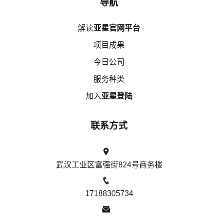
导航
解读
亚星官网平台
项目成果
今日公司
服务种类
加入
亚星登陆
联系方式
武汉工业区富强街824号商务楼
17188305734