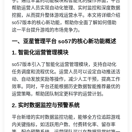
手。通过丰富的功能模块和智能化的操作界面，平台
帮助运营人员实现自动化管理、实时监控和深度数据
挖掘，从而提升整体游戏运营水平。本文将详细介绍
so57版本的核心新功能，帮助你全面了解如何借助
这一平台提升游戏的市场竞争力。
一、亚星管理平台 so57的核心新功能概述
1. 智能化运营管理模块
so57版本引入了智能化运营管理模块，支持自动化
任务调度和流程优化。运营人员可以设定自动推送活
动、自动发放奖励等操作，减少人工干预，提高工作
效率。同时，平台还能根据历史数据智能推荐最优的
运营策略，帮助团队制定更科学的运营计划。
2. 实时数据监控与预警系统
平台新增的实时数据监控功能，能够全方位追踪游戏
内关键指标，如活跃用户数、付费转化率、留存率
等。配合预警系统，运营团队可以在数据异常时第一