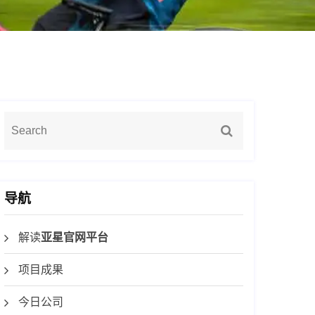
导航
解读
亚星官网平台
项目成果
今日公司