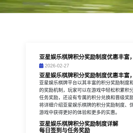
亚星娱乐棋牌积分奖励制度优惠丰富
2026-02-27
亚星娱乐棋牌积分奖励制度优惠丰富
亚星娱乐棋牌平台以其丰富的积分奖励制度
的奖励机制，玩家可以在游戏中轻松积累积
任务奖励，还设有专属的积分兑换和晋级奖
将详细介绍亚星娱乐棋牌的积分奖励制度、
游戏中获得更好的体验和更多的实惠。
亚星娱乐棋牌积分奖励制度详解
每日签到与任务奖励