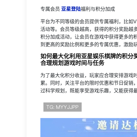
专属会员
亚星登陆
福利与积分加成
平台为不同等级的会员提供专属福利，比如V
活动等。会员等级越高，获得的积分奖励越
积分加成活动，让会员在游戏中获得更多的
到更高的奖励比例和更多的专属优惠，激励
如何最大化利用亚星娱乐棋牌的积分
合理规划游戏时间与任务
为了最大化积分收益，玩家应合理安排游戏
累。同时，关注平台的限时优惠和节日促销
过科学规划，既能享受游戏乐趣，又能获得