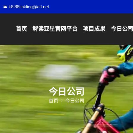
k8f88tinkling@att.net
首页
解读
亚星官网平台
项目成果
今日公
今日公司
首页
今日公司