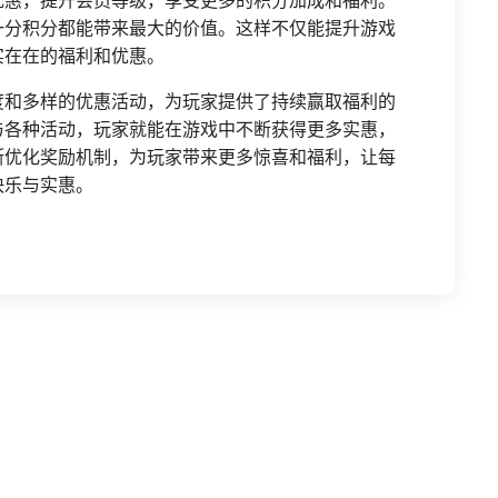
优惠，提升会员等级，享受更多的积分加成和福利。
一分积分都能带来最大的价值。这样不仅能提升游戏
实在在的福利和优惠。
度和多样的优惠活动，为玩家提供了持续赢取福利的
与各种活动，玩家就能在游戏中不断获得更多实惠，
断优化奖励机制，为玩家带来更多惊喜和福利，让每
快乐与实惠。