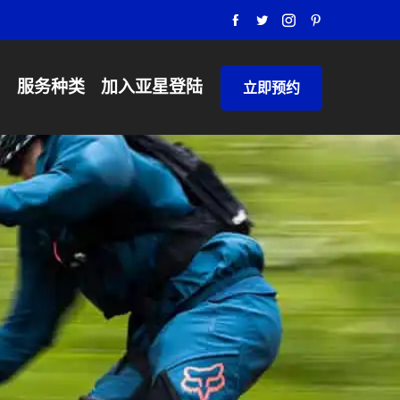
司
服务种类
加入
亚星登陆
立即预约