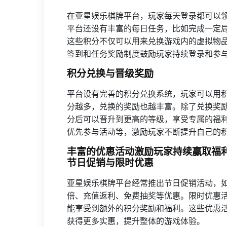
在亚星娱乐棋牌平台，玩家每天登录都可以
平台还设有丰富的每日任务，比如完成一定
这些积分不仅可以用来兑换游戏内的虚拟物
签到和任务奖励制度鼓励玩家持续登录和参
积分兑换与晋级奖励
平台设有完善的积分兑换系统，玩家可以用
分越多，兑换的奖励也越丰富。除了兑换奖
分后可以晋升到更高的等级，享受专属的福
优先参与活动等，激励玩家不断提升自己的
丰富的优惠活动激励玩家持续赢取福
节日促销与限时优惠
亚星娱乐棋牌平台经常推出节日促销活动，
倍、充值返利、免费抽奖等优惠。限时优惠
能享受到额外的积分奖励和福利。这些优惠
获得更多实惠，提升整体的游戏体验。