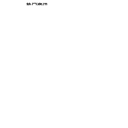
热门资讯
商务楼
SiteMap