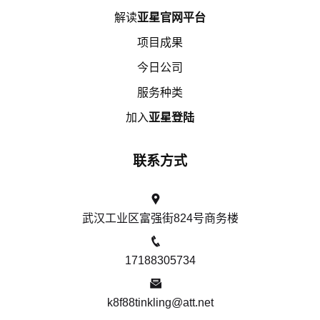
解读
亚星官网平台
项目成果
今日公司
服务种类
加入
亚星登陆
联系方式
武汉工业区富强街824号商务楼
17188305734
k8f88tinkling@att.net