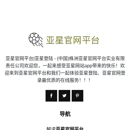
亚星官网平台|亚星登陆 - (中国)株洲亚星官网平台实业有限
责任公司欢迎您，一起来感受亚星网站app带来的快乐！欢
迎来到亚星官网平台和我们一起体验亚星登陆、亚星官网登
录最优质的在线服务！！！
导航
解读
亚星官网平台