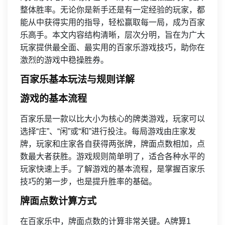
整体胜率。无论你是新手还是有一定经验的玩家，都
能从中获得实用的指导，轻松赢取每一局，成为百家
乐高手。本文内容结构清晰，层次分明，旨在为广大
玩家提供最全面、最实用的百家乐游戏技巧，助你在
激烈的游戏中稳操胜券。
百家乐基本玩法与规则详解
游戏的基本流程
百家乐是一款以比大小为核心的牌类游戏，玩家可以
选择“庄”、“闲”或“和”进行投注。每局游戏由庄家发
牌，玩家和庄家各自获得两张牌，牌面点数相加，点
数最大者获胜。游戏规则简单明了，适合各种水平的
玩家快速上手。了解游戏的基本流程，是掌握百家乐
技巧的第一步，也是提升胜率的基础。
牌面点数计算方式
在百家乐中，牌面点数的计算非常关键。A牌算1