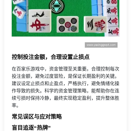
控制投注金额，合理设置止损点
在百家乐游戏中，资金管理至关重要。合理控制每次
投注金额，避免过度冒险，是保证长期盈利的关键。
建议设定止损点和止盈点，严格执行，避免情绪化操
作导致的损失。科学的资金管理策略，能帮助你在连
续亏损时保持冷静，最终实现稳定盈利，提升整体胜
率。
常见误区与应对策略
盲目追逐“热牌”