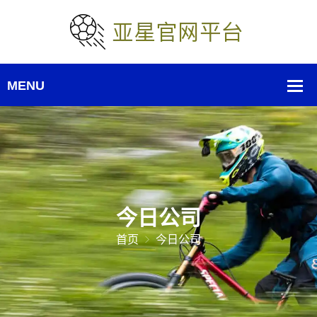
今日公司
首页
今日公司