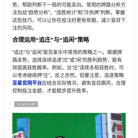
势，帮助判断下一局的可能走向。常用的牌路分析方
法包括“趋势分析”、“连胜统计”和“冷热牌”判断。掌握
这些技巧，可以让你在投注时更有依据，减少盲目下
注的风险。
合理运用“追庄”与“追闲”策略
“追庄”与“追闲”是百家乐中常用的策略之一。根据牌
路走势，选择连续追逐“庄”或“闲”的胜利趋势，能有
效提高获胜概率。例如，当“庄”连续多局获胜时，可
以考虑继续押“庄”，反之亦然。但要注意，追逐策略
亚星官网平台
应结合实际情况，避免盲目跟风，合理
控制投注金额，才能稳步提升胜率。