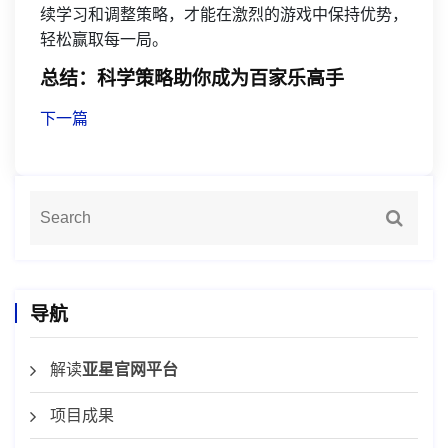
续学习和调整策略，才能在激烈的游戏中保持优势，
轻松赢取每一局。
总结：科学策略助你成为百家乐高手
下一篇
导航
解读
亚星官网平台
项目成果