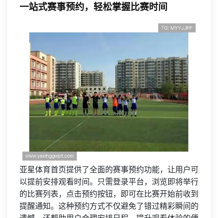
一站式赛事预约，轻松掌握比赛时间
亚星体育首页提供了全面的赛事预约功能，让用户可
以提前安排观看时间。只需登录平台，浏览即将举行
的比赛列表，点击预约按钮，即可在比赛开始前收到
提醒通知。这种预约方式不仅避免了错过精彩瞬间的