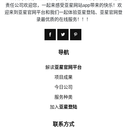
责任公司欢迎您，一起来感受亚星网站app带来的快乐！欢
迎来到亚星官网平台和我们一起体验亚星登陆、亚星官网登
录最优质的在线服务！！！
导航
解读
亚星官网平台
项目成果
今日公司
服务种类
加入
亚星登陆
联系方式