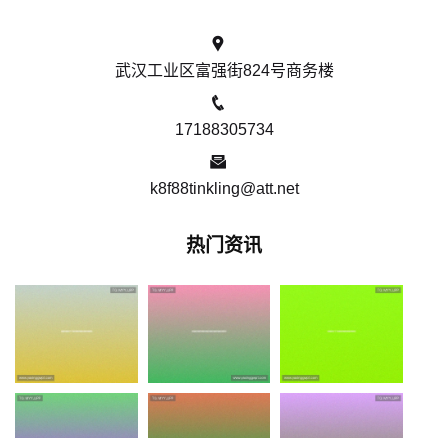
武汉工业区富强街824号商务楼
17188305734
k8f88tinkling@att.net
热门资讯