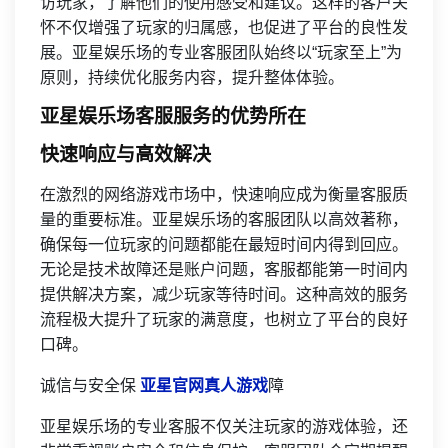
访玩家，了解他们的使用感受和建议。这样的客户关
怀不仅增强了玩家的归属感，也促进了平台的良性发
展。亚星娱乐场的专业客服团队始终以“玩家至上”为
原则，持续优化服务内容，提升整体体验。
亚星娱乐场客服服务的优势所在
快速响应与高效解决
在激烈的网络游戏市场中，快速响应成为衡量客服质
量的重要标准。亚星娱乐场的客服团队以高效著称，
确保每一位玩家的问题都能在最短时间内得到回应。
无论是技术故障还是账户问题，客服都能第一时间内
提供解决方案，减少玩家等待时间。这种高效的服务
流程极大提升了玩家的满意度，也树立了平台的良好
口碑。
诚信与安全保
亚星官网真人游戏
障
亚星娱乐场的专业客服不仅关注玩家的游戏体验，还