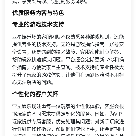
式，享受到高效、便捷的服务体验。
优质服务内容与特色
专业的游戏技术支持
亚星娱乐场的客服团队不仅熟悉各种游戏规则，还能
提供专业的技术支持。无论是游戏操作指南、账号安
全设置，还是遇到的技术故障，客服都能耐心解答，
帮助玩家快速解决问题。平台还会定期更新FAQ和操
作指南，方便玩家自主查阅。技术支持的专业性极大
提升了玩家的游戏体验，让他们在遇到困难时不用担
心无法解决的问题。
个性化的客户关怀
亚星娱乐场注重每一位玩家的个性化体验，客服会根
据玩家的不同需求提供定制化的服务。例如，为VIP
玩家提供专属客服，优先处理其问题；对新手玩家进
行详细的操作指导，帮助他们快速上手；还会定期回