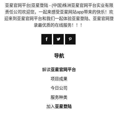
亚星官网平台|亚星登陆 - (中国)株洲亚星官网平台实业有限
责任公司欢迎您，一起来感受亚星网站app带来的快乐！欢
迎来到亚星官网平台和我们一起体验亚星登陆、亚星官网登
录最优质的在线服务！！！
导航
解读
亚星官网平台
项目成果
今日公司
服务种类
加入
亚星登陆