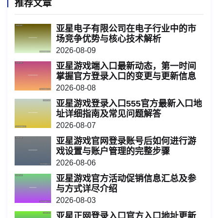
推荐文章
亚星电子有限公司在电子行业中的市
场竞争优势与核心技术解析
2026-08-09
亚星游戏端入口最新动态，第一时间
掌握官方登录入口的变更与更新信息
2026-08-08
亚星游戏登录入口555官方最新入口地
址详细指南及常见问题解答
2026-08-07
亚星游戏官网登录账号后如何进行游
戏设置与账户管理的完整步骤
2026-08-06
亚星游戏官方活动促销信息汇总及参
与方式详尽介绍
2026-08-03
亚星正网登录入口官方入口地址更新