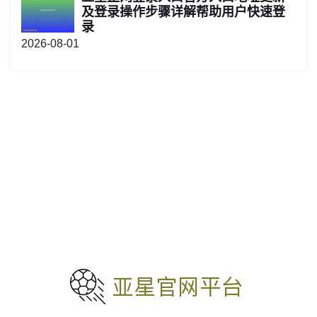
及登录操作步骤详解帮助用户快速登
录
2026-08-01