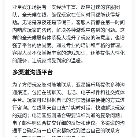
亚星娱乐场拥有一支经验丰富、反应迅速的客服团
队，全天候在线，确保玩家在任何时间都能获得帮
助。无论是深夜还是节假日，客服人员都在第一时间
内响应玩家的咨询，解决各种游戏中遇到的问题。这
样的全天候服务体系极大提升了玩家的满意度，也增
强了平台的信誉度。通过专业的培训和严格的管理，
客服人员不仅掌握丰富的游戏知识，还能提供人性化
的服务，让玩家感受到家的温暖。
多渠道沟通平台
为了方便玩家随时随地联系，亚星娱乐场提供多种沟
通渠道，包括在线聊天、电话、电子邮件和社交媒体
平台。玩家可以根据自己的习惯选择最便捷的方式进
行咨询。在线聊天窗口支持实时对话，快速解决玩家
的疑问；电话客服则适合需要详细沟通的复杂问题；
电子邮件则适合提交详细的反馈和建议。多渠道的沟
通平台确保每一位玩家都能找到适合自己的联系方