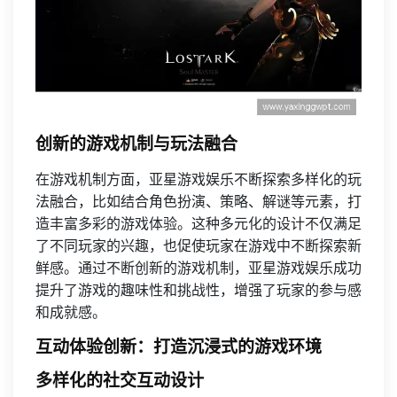
创新的游戏机制与玩法融合
在游戏机制方面，亚星游戏娱乐不断探索多样化的玩
法融合，比如结合角色扮演、策略、解谜等元素，打
造丰富多彩的游戏体验。这种多元化的设计不仅满足
了不同玩家的兴趣，也促使玩家在游戏中不断探索新
鲜感。通过不断创新的游戏机制，亚星游戏娱乐成功
提升了游戏的趣味性和挑战性，增强了玩家的参与感
和成就感。
互动体验创新：打造沉浸式的游戏环境
多样化的社交互动设计