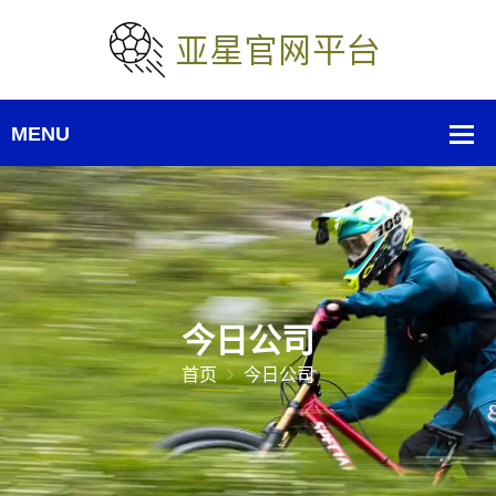
今日公司
首页
今日公司