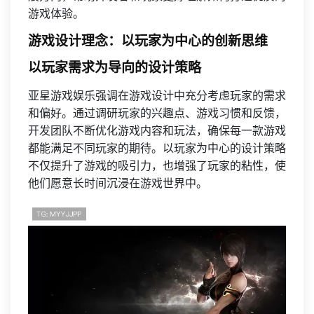
游戏体验。
游戏设计理念：以玩家为中心的创新思维
以玩家需求为导向的设计策略
亚星游戏娱乐强调在游戏设计中充分考虑玩家的需求
和偏好。通过调研玩家的兴趣点、游戏习惯和反馈，
开发团队不断优化游戏内容和玩法，确保每一款游戏
都能满足不同玩家的期待。以玩家为中心的设计策略
不仅提升了游戏的吸引力，也增强了玩家的粘性，使
他们愿意长时间沉浸在游戏世界中。